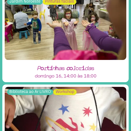
Jardim Noroeste
Pinturas faciais
P
o
r
t
i
n
h
a
s
c
o
l
o
r
i
d
a
s
domingo 16, 14:00 às 18:00
Biblioteca ao Ar LIVRO
Workshop