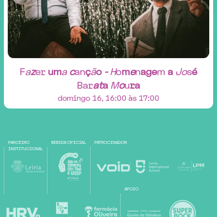
F
a
z
e
r
u
m
a
c
a
n
ç
ã
o
-
H
o
m
e
n
a
g
e
m
a
J
o
s
é
B
a
r
a
t
a
M
o
u
r
a
domingo 16, 16:00 às 17:00
PARCEIRO
BEBIDA OFICIAL
PATROCINADOR
INSTITUCIONAL
APOIO