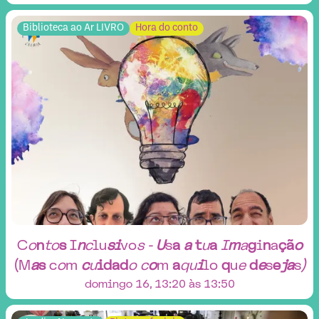
Biblioteca ao Ar LIVRO
Hora do conto
C
o
n
t
o
s
I
n
c
l
u
s
i
v
o
s
-
U
s
a
a
t
u
a
I
m
a
g
i
n
a
ç
ã
o
(
M
a
s
c
o
m
c
u
i
d
a
d
o
c
o
m
a
q
u
i
l
o
q
u
e
d
e
s
e
j
a
s
)
domingo 16, 13:20 às 13:50