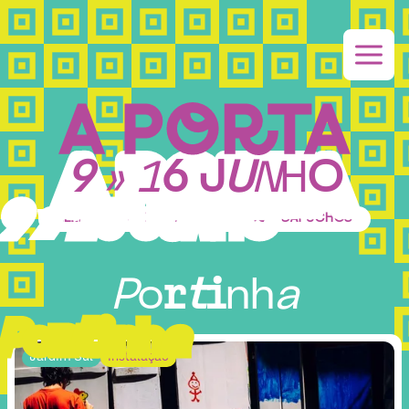
9
»
1
6
J
U
N
H
O
9
»
1
6
J
U
N
H
O
LEIRIA - ANTIGO CONVENTO DOS CAPUCHOS
P
o
r
t
i
n
h
a
P
o
r
t
i
n
h
a
Jardim Sul
Instalação