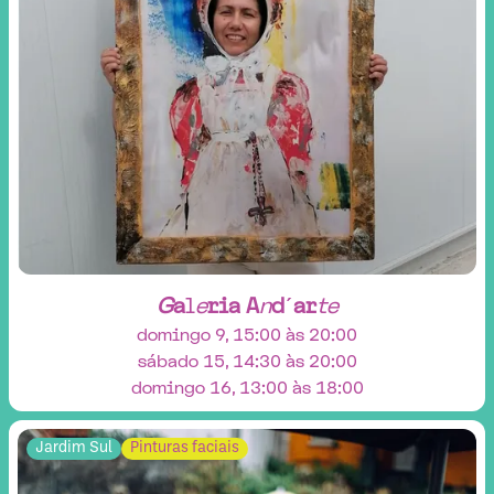
G
a
l
e
r
i
a
A
n
d
´
a
r
t
e
domingo 9, 15:00 às 20:00
sábado 15, 14:30 às 20:00
domingo 16, 13:00 às 18:00
Jardim Sul
Pinturas faciais