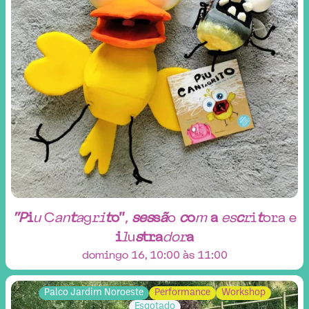
"
P
i
u
C
a
n
t
a
g
r
i
t
o
"
,
s
e
s
s
ã
o
c
o
m
a
e
s
c
r
i
t
o
r
a
e
i
l
u
s
t
r
a
d
o
r
a
domingo 16, 10:00 às 11:00
Palco Jardim Noroeste
Performance
Workshop
Esgotado