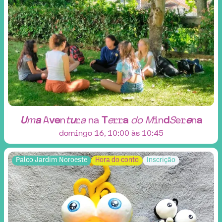
U
m
a
A
v
e
n
t
u
r
a
n
a
T
e
r
r
a
d
o
M
i
n
d
S
e
r
e
n
a
domingo 16, 10:00 às 10:45
Palco Jardim Noroeste
Hora do conto
Inscrição