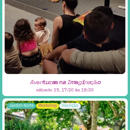
A
v
e
n
t
u
r
a
s
n
a
I
m
a
g
i
n
a
ç
ã
o
sábado 15, 17:30 às 18:30
Jardim Norte
Workshop
Inscrição