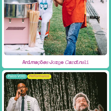
A
n
i
m
a
ç
õ
e
s
J
o
r
g
e
C
a
r
d
i
n
a
l
i
Palco VOID
Performance