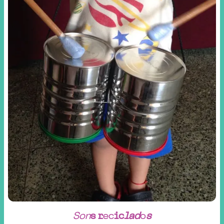
S
o
n
s
r
e
c
i
c
l
a
d
o
s