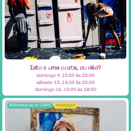
I
s
t
o
é
u
m
a
p
o
r
t
a
,
o
u
n
ã
o
?
domingo 9, 15:00 às 20:00
sábado 15, 14:30 às 20:00
domingo 16, 13:00 às 18:00
Biblioteca ao Ar LIVRO
Instalação