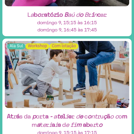
L
a
b
o
r
a
t
ó
r
i
o
B
a
ú
d
o
B
r
i
n
c
a
r
domingo 9, 15:15 às 16:15
domingo 9, 16:45 às 17:45
Ala Sul
Workshop
Com lotação
A
t
r
á
s
d
a
p
o
r
t
a
-
a
t
e
l
i
e
r
d
e
c
o
n
t
r
u
ç
ã
o
c
o
m
m
a
t
e
r
i
a
i
s
d
e
f
i
m
a
b
e
r
t
o
domingo 9, 15:15 às 17:15