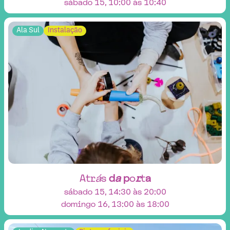
sábado 15, 10:00 às 10:40
Ala Sul
Instalação
A
t
r
á
s
d
a
p
o
r
t
a
sábado 15, 14:30 às 20:00
domingo 16, 13:00 às 18:00