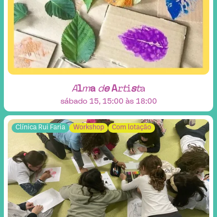
A
l
m
a
d
e
A
r
t
i
s
t
a
sábado 15, 15:00 às 18:00
Clínica Rui Faria
Workshop
Com lotação