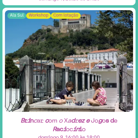
Ala Sul
Workshop
Com lotação
B
r
i
n
c
a
r
c
o
m
o
X
a
d
r
e
z
e
J
o
g
o
s
d
e
R
a
c
i
o
c
í
n
i
o
domingo 9, 16:00 às 18:00