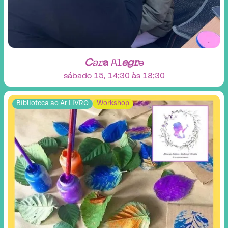
C
a
r
a
A
l
e
g
r
e
sábado 15, 14:30 às 18:30
Biblioteca ao Ar LIVRO
Workshop