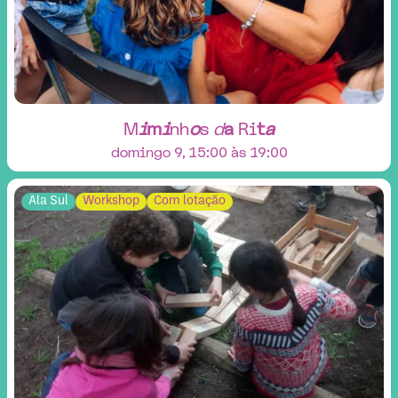
M
i
m
i
n
h
o
s
d
a
R
i
t
a
domingo 9, 15:00 às 19:00
Ala Sul
Workshop
Com lotação