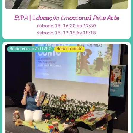
E
E
P
A
|
E
d
u
c
a
ç
ã
o
E
m
o
c
i
o
n
a
l
P
e
l
a
A
r
t
e
sábado 15, 16:30 às 17:30
sábado 15, 17:15 às 18:15
Biblioteca ao Ar LIVRO
Hora do conto