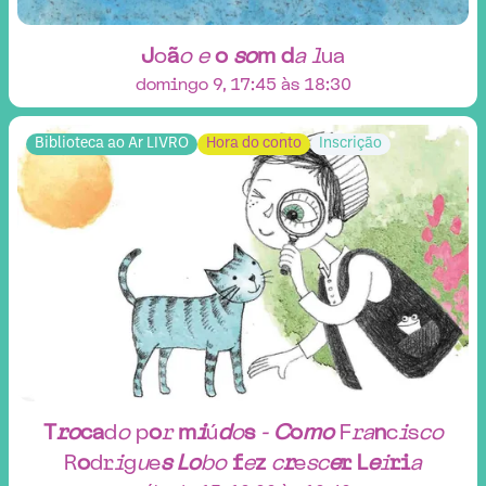
J
o
ã
o
e
o
s
o
m
d
a
l
u
a
domingo 9, 17:45 às 18:30
Biblioteca ao Ar LIVRO
Hora do conto
Inscrição
T
r
o
c
a
d
o
p
o
r
m
i
ú
d
o
s
-
C
o
m
o
F
r
a
n
c
i
s
c
o
R
o
d
r
i
g
u
e
s
L
o
b
o
f
e
z
c
r
e
s
c
e
r
L
e
i
r
i
a