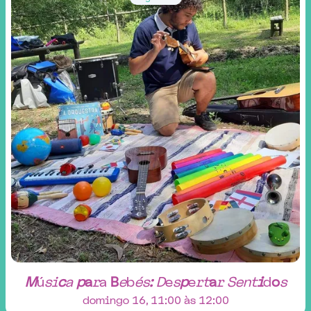
M
ú
s
i
c
a
p
a
r
a
B
e
b
é
s
:
D
e
s
p
e
r
t
a
r
S
e
n
t
i
d
o
s
domingo 16, 11:00 às 12:00