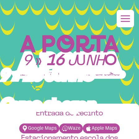
9
»
1
6
J
U
N
H
O
9
»
1
6
J
U
N
H
O
LEIRIA - ANTIGO CONVENTO DOS CAPUCHOS
C
o
m
o
c
h
e
g
a
r
C
o
m
o
c
h
e
g
a
r
Entrada do recinto
Google Maps
Waze
Apple Maps
Estacionamento escola dos